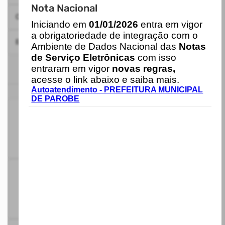
Nota Nacional
Consulta de Licitações
4
I
niciando em
01/01/2026
entra em vigor
a obrigatoriedade de integração com o
Emissão da Certidão Negativa de Débitos - CND
5
Ambiente de Dados Nacional das
Notas
de Serviço Eletrônicas
com isso
entraram em vigor
novas regras,
acesse o link abaixo e saiba mais.
ESTATÍSTICAS
Autoatendimento - PREFEITURA MUNICIPAL
DE PAROBE
52
Serviços
Ativos
6%
Serviços
Informativos