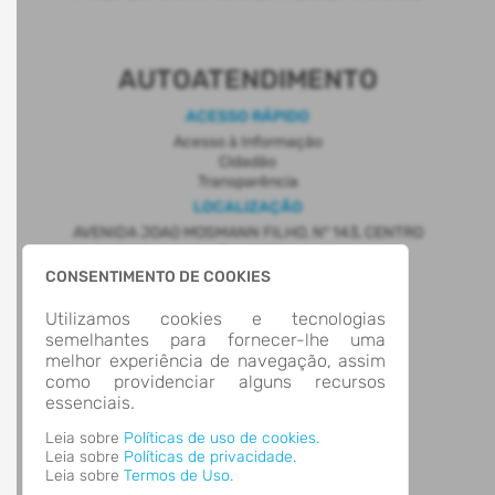
AUTOATENDIMENTO
ACESSO RÁPIDO
Acesso à Informação
Cidadão
Transparência
LOCALIZAÇÃO
AVENIDA JOAO MOSMANN FILHO, Nº 143, CENTRO
Parobé/
CEP: 95.630-000
CONSENTIMENTO DE COOKIES
Abrir no Mapa
Utilizamos cookies e tecnologias
CONTATOS
semelhantes para fornecer-lhe uma
(51) 3543-8600
melhor experiência de navegação, assim
contato@parobe.rs.gov.br
como providenciar alguns recursos
HORÁRIO DE ATENDIMENTO
essenciais.
Segunda-feira
12:00 às 18:00
Terça-feira a Sexta-feira
7:00 às 13:00
Leia sobre
Políticas de uso de cookies.
Leia sobre
Políticas de privacidade.
Leia sobre
Termos de Uso.