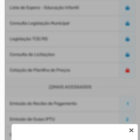
Lista de Espera - Educação Infantil
Consulta Legislação Municipal
Legislação TCE/RS
Consulta de Licitações
Cotação de Planilha de Preços
MAIS ACESSADOS
Emissão do Recibo de Pagamento
1
Emissão de Guias IPTU
2
Consulta de Processo Digital
3