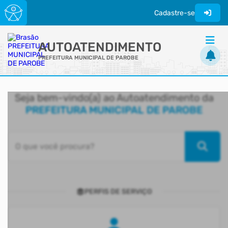
Cadastre-se
AUTOATENDIMENTO
PREFEITURA MUNICIPAL DE PAROBE
ACESSO RÁPIDO
Seja bem-vindo(a) ao Autoatendimento da
Acessibilidade
PREFEITURA MUNICIPAL DE PAROBE
Cidadão
Transparência
O que você procura?
PERFIS DE SERVIÇO