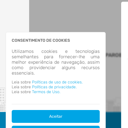
CONSENTIMENTO DE COOKIES
Utilizamos cookies e tecnologias
PREFEITURA MUNICIPAL DE PAROBE
semelhantes para fornecer-lhe uma
melhor experiência de navegação, assim
como providenciar alguns recursos
essenciais.
Leia sobre
Políticas de uso de cookies.
Leia sobre
Políticas de privacidade.
Leia sobre
Termos de Uso.
Aceitar