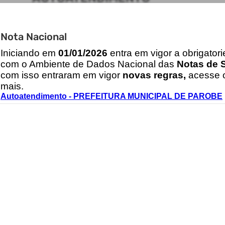
ACESSO RÁPIDO
Nota Nacional
Acesso à Informação
Cidadão
I
niciando em
01/01/2026
entra em vigor a obrigator
Transparência
com o Ambiente de Dados Nacional das
Notas de S
com isso entraram em vigor
novas regras,
acesse o
mais.
CONTATOS
Autoatendimento - PREFEITURA MUNICIPAL DE PAROBE
(51) 3543-8600
contato@parobe.rs.gov.br
2026 - IPM Sistemas Ltda. Todos os Direitos Reservados.
Termos de Uso
|
Política de Privacidade