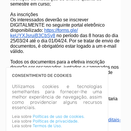
semestre em curso;
As inscrições
Os interessados deverão se inscrever
DIGITALMENTE no seguinte portal eletrônico
disponibilizado:
https://forms.gle/
keUYXJsruiB3CbSy8
no período das 8 horas do dia
25/03/24 até o dia 01/04/24. Por se tratar de envio de
documentos, é obrigatório estar logado a um e-mail
válido.
Todos os documentos para a efetiva inscrição
deverão ser escaneados, juntados e carregados nos
espaços apropriados junto ao portal eletrônico de
CONSENTIMENTO DE COOKIES
inscrições disponibilizado.
Utilizamos cookies e tecnologias
Edital
semelhantes para fornecer-lhe uma
O edital completo está disponível no site da
melhor experiência de navegação, assim
Prefeitura de Parobé, na área editais, em Secretaria
como providenciar alguns recursos
de Educação.
essenciais.
Ou também pode ser acessado no
Leia sobre
Políticas de uso de cookies.
link:
https://parobe.atende.net/
cidadao/pagina/editais-
Leia sobre
Políticas de privacidade.
2024-
sec-educacao
Leia sobre
Termos de Uso.