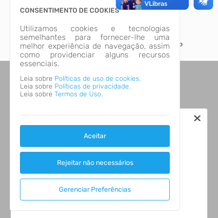
CONSENTIMENTO DE COOKIES
Esta página apresenta os editais da Secretaria Municipal de
Utilizamos cookies e tecnologias
Educação do ano de 2025.
semelhantes para fornecer-lhe uma
Edu
Você pode acessar os arquivos relacionados através da opção
melhor experiência de navegação, assim
"Arquivos".
como providenciar alguns recursos
essenciais.
Edu
Leia sobre
Políticas de uso de cookies.
Leia sobre
Políticas de privacidade.
Leia sobre
Termos de Uso.
Educ
Aceitar
Educ
Rejeitar não necessários
Edu
Gerenciar Preferências
Educ