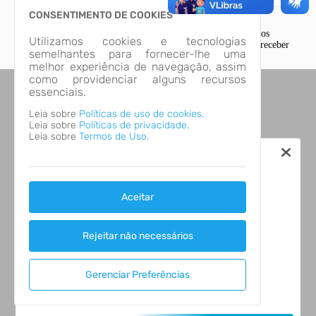
CONSENTIMENTO DE COOKIES
Esta página apresenta a ordem dos grupos prioritários com os
Utilizamos cookies e tecnologias
Tip
quantitativos (estimativa) de pessoas de cada grupo aptas e receber
semelhantes para fornecer-lhe uma
a vacina contra COVID-19, destacando-se a fase vigente.
melhor experiência de navegação, assim
como providenciar alguns recursos
essenciais.
Leia sobre
Políticas de uso de cookies.
Leia sobre
Políticas de privacidade.
Leia sobre
Termos de Uso.
Aceitar
Rejeitar não necessários
Gerenciar Preferências