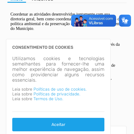
Coordenar as atividades desenvolvidas juntamente com sua
Tip
diretoria geral, bem como coordenar e acompanhar a execução da
política ambiental e da preservação e conservação dos ecossistemas
do Município.
A estrutura organizacional completa pode ser acessada através da
CONSENTIMENTO DE COOKIES
aba "Arquivos" .
Utilizamos cookies e tecnologias
semelhantes para fornecer-lhe uma
Horário de Atendimento:
Segunda-feira das 12h às 18h e de
melhor experiência de navegação, assim
Terça-feira à Sexta-feira das 7h às 13h
como providenciar alguns recursos
Endereço:
Av. João Mosmann Filho, 143, 2° andar, Centro,
essenciais.
Parobé
Leia sobre
Políticas de uso de cookies.
Telefone:
(51) 3543-8600
Leia sobre
Políticas de privacidade.
Leia sobre
Termos de Uso.
Secretário(a): Vera Silveira
Locais
Aceitar
Secretaria Municipal de Meio Ambiente